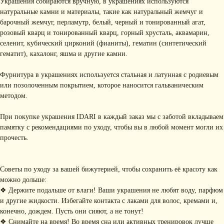
Украшения собираются вручную, в украшениях используются
натуральные камни и материалы, такие как натуральный жемчуг и
барочный жемчуг, перламутр, белый, черный и тонированный агат,
розовый кварц и тонированный кварц, горный хрусталь, аквамарин,
селенит, кубический цирконий (фианиты), гематин (синтетический
гематит), кахалонг, яшма и другие камни.
Фурнитура в украшениях используется стальная и латунная с родиевым
или позолоченным покрытием, которое наносится гальваническим
методом.
При покупке украшения IDARI в каждый заказ мы с заботой вкладываем
памятку с рекомендациями по уходу, чтобы вы в любой момент могли их
прочесть.
Советы по уходу за вашей бижутерией, чтобы сохранить её красоту как
КОНТАКТЫ
можно дольше:
❖ Держите подальше от влаги! Ваши украшения не любят воду, парфюм
+ 7 (916) 958-00-78
idari.brand@mail.ru
и другие жидкости. Избегайте контакта с лаками для волос, кремами и,
конечно, дождем. Пусть они сияют, а не тонут!
РАЗДЕЛЫ ИНТЕРНЕТ-
❖ Снимайте на время! Во время сна или активных тренировок лучше