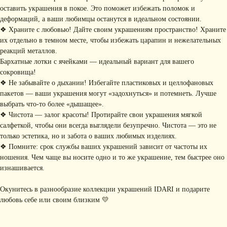
МАГАЗИНА
оставить украшения в покое. Это поможет избежать поломок и
• Главная
• Об IDARI
• Доставка и оплата
деформаций, а ваши любимцы останутся в идеальном состоянии.
• Каталог
• Новости
• Обмен и возврат
❖ Храните с любовью! Дайте своим украшениям пространство! Храните
• Упаковка
• Рекомендации
их отдельно в темном месте, чтобы избежать царапин и нежелательных
по уходу
реакций металлов.
ПОДПИШИТЕСЬ НА
Бархатные лотки с ячейками — идеальный вариант для вашего
РАССЫЛКУ
сокровища!
Рассказываем о новых
коллекциях, акциях и трендах
❖ Не забывайте о дыхании! Избегайте пластиковых и целлофановых
пакетов — ваши украшения могут «задохнуться» и потемнеть. Лучше
выбрать что-то более «дышащее».
❖ Чистота — залог красоты! Протирайте свои украшения мягкой
салфеткой, чтобы они всегда выглядели безупречно. Чистота — это не
Я соглашаюсь с обработкой персональных данных в соответствии с
политикой
только эстетика, но и забота о ваших любимых изделиях.
конфиденциальности
❖ Помните: срок службы ваших украшений зависит от частоты их
Я
соглашаюсь
на получение рекламной рассылки
ношения. Чем чаще вы носите одно и то же украшение, тем быстрее оно
изнашивается.
подписаться
Окунитесь в разнообразие коллекции украшений IDARI и подарите
ИНФОРМАЦИЯ
любовь себе или своим близким 💛
Политика
Договор публичной
конфиденциальности
оферты