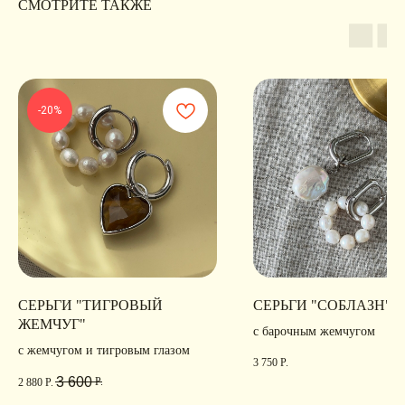
СМОТРИТЕ ТАКЖЕ
ИП Хайруллина Сюзанна
Instagram принадлежит компании Meta,
Эдуардовна
признанной экстремистской в РФ
ИНН 540405944704
ОГРН 324547600025580
Сайт разработан
Digital-Step
-20%
СЕРЬГИ "ТИГРОВЫЙ
СЕРЬГИ "СОБЛАЗН"
ЖЕМЧУГ"
с барочным жемчугом
с жемчугом и тигровым глазом
3 750
Р.
3 600
Р.
2 880
Р.