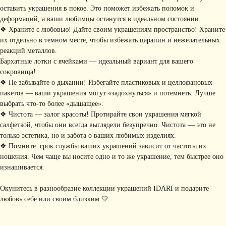
МАГАЗИНА
оставить украшения в покое. Это поможет избежать поломок и
• Главная
• Об IDARI
• Доставка и оплата
деформаций, а ваши любимцы останутся в идеальном состоянии.
• Каталог
• Новости
• Обмен и возврат
❖ Храните с любовью! Дайте своим украшениям пространство! Храните
• Упаковка
• Рекомендации
их отдельно в темном месте, чтобы избежать царапин и нежелательных
по уходу
реакций металлов.
ПОДПИШИТЕСЬ НА
Бархатные лотки с ячейками — идеальный вариант для вашего
РАССЫЛКУ
сокровища!
Рассказываем о новых
коллекциях, акциях и трендах
❖ Не забывайте о дыхании! Избегайте пластиковых и целлофановых
пакетов — ваши украшения могут «задохнуться» и потемнеть. Лучше
выбрать что-то более «дышащее».
❖ Чистота — залог красоты! Протирайте свои украшения мягкой
салфеткой, чтобы они всегда выглядели безупречно. Чистота — это не
Я соглашаюсь с обработкой персональных данных в соответствии с
политикой
только эстетика, но и забота о ваших любимых изделиях.
конфиденциальности
❖ Помните: срок службы ваших украшений зависит от частоты их
Я
соглашаюсь
на получение рекламной рассылки
ношения. Чем чаще вы носите одно и то же украшение, тем быстрее оно
изнашивается.
подписаться
Окунитесь в разнообразие коллекции украшений IDARI и подарите
ИНФОРМАЦИЯ
любовь себе или своим близким 💛
Политика
Договор публичной
конфиденциальности
оферты