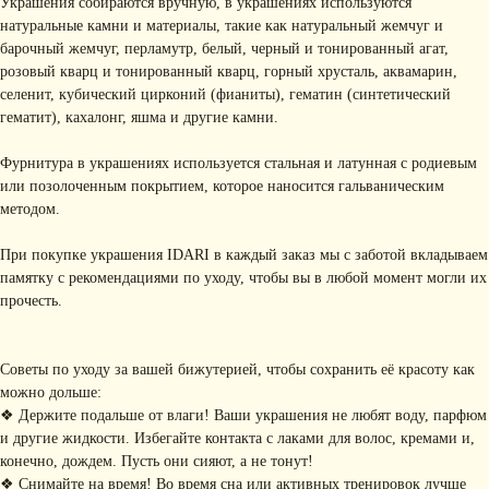
Украшения собираются вручную, в украшениях используются
натуральные камни и материалы, такие как натуральный жемчуг и
барочный жемчуг, перламутр, белый, черный и тонированный агат,
розовый кварц и тонированный кварц, горный хрусталь, аквамарин,
селенит, кубический цирконий (фианиты), гематин (синтетический
гематит), кахалонг, яшма и другие камни.
Фурнитура в украшениях используется стальная и латунная с родиевым
или позолоченным покрытием, которое наносится гальваническим
методом.
При покупке украшения IDARI в каждый заказ мы с заботой вкладываем
памятку с рекомендациями по уходу, чтобы вы в любой момент могли их
прочесть.
Советы по уходу за вашей бижутерией, чтобы сохранить её красоту как
КОНТАКТЫ
можно дольше:
❖ Держите подальше от влаги! Ваши украшения не любят воду, парфюм
+ 7 (916) 958-00-78
idari.brand@mail.ru
и другие жидкости. Избегайте контакта с лаками для волос, кремами и,
конечно, дождем. Пусть они сияют, а не тонут!
РАЗДЕЛЫ ИНТЕРНЕТ-
❖ Снимайте на время! Во время сна или активных тренировок лучше