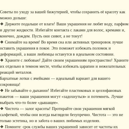
Советы по уходу за вашей бижутерией, чтобы сохранить её красоту как
можно дольше:
❖ Держите подальше от влаги! Ваши украшения не любят воду, парфюм
и другие жидкости. Избегайте контакта с лаками для волос, кремами и,
конечно, дождем. Пусть они сияют, а не тонут!
КОНТАКТЫ
❖ Снимайте на время! Во время сна или активных тренировок лучше
оставить украшения в покое. Это поможет избежать поломок и
+ 7 (916) 958-00-78
idari.brand@mail.ru
деформаций, а ваши любимцы останутся в идеальном состоянии.
❖ Храните с любовью! Дайте своим украшениям пространство! Храните
РАЗДЕЛЫ ИНТЕРНЕТ-
их отдельно в темном месте, чтобы избежать царапин и нежелательных
МАГАЗИНА
реакций металлов.
• Главная
• Об IDARI
• Доставка и оплата
Бархатные лотки с ячейками — идеальный вариант для вашего
• Каталог
• Новости
• Обмен и возврат
сокровища!
• Упаковка
• Рекомендации
❖ Не забывайте о дыхании! Избегайте пластиковых и целлофановых
по уходу
пакетов — ваши украшения могут «задохнуться» и потемнеть. Лучше
ПОДПИШИТЕСЬ НА
выбрать что-то более «дышащее».
РАССЫЛКУ
❖ Чистота — залог красоты! Протирайте свои украшения мягкой
Рассказываем о новых
коллекциях, акциях и трендах
салфеткой, чтобы они всегда выглядели безупречно. Чистота — это не
только эстетика, но и забота о ваших любимых изделиях.
❖ Помните: срок службы ваших украшений зависит от частоты их