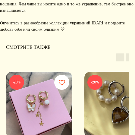
ношения. Чем чаще вы носите одно и то же украшение, тем быстрее оно
изнашивается.
Я соглашаюсь с обработкой персональных данных в соответствии с
политикой
конфиденциальности
Окунитесь в разнообразие коллекции украшений IDARI и подарите
Я
соглашаюсь
на получение рекламной рассылки
любовь себе или своим близким 💛
подписаться
СМОТРИТЕ ТАКЖЕ
ИНФОРМАЦИЯ
Политика
Договор публичной
конфиденциальности
оферты
ИП Хайруллина Сюзанна
Instagram принадлежит компании Meta,
Эдуардовна
признанной экстремистской в РФ
-20%
-20%
ИНН 540405944704
ОГРН 324547600025580
Сайт разработан
Digital-Step